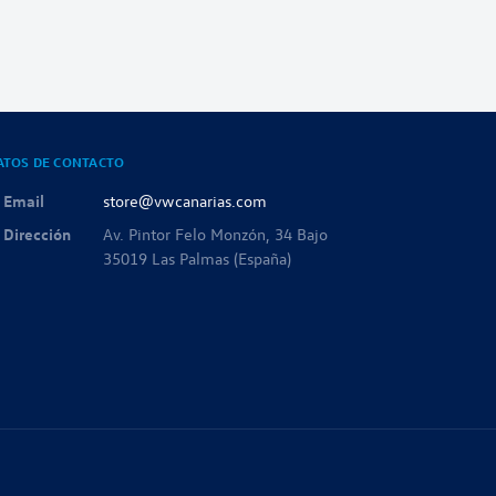
ATOS DE CONTACTO
Email
store@vwcanarias.com
Dirección
Av. Pintor Felo Monzón, 34 Bajo
35019 Las Palmas (España)