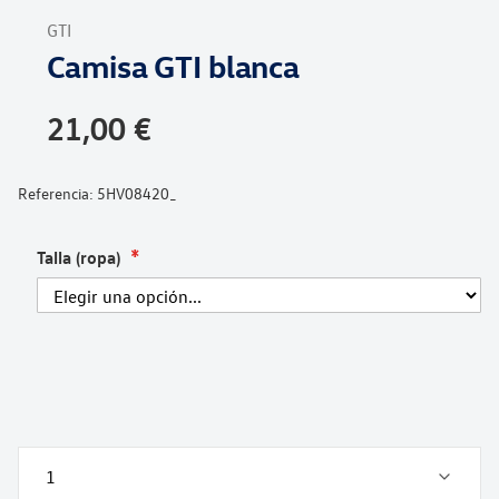
al
GTI
comienzo
Camisa GTI blanca
de
la
galería
21,00 €
de
imágenes
Referencia:
5HV08420_
Talla (ropa)