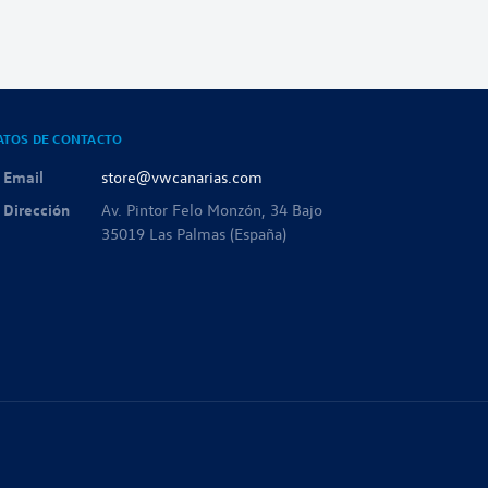
ATOS DE CONTACTO
Email
store@vwcanarias.com
Dirección
Av. Pintor Felo Monzón, 34 Bajo
35019 Las Palmas (España)