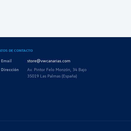
ATOS DE CONTACTO
Email
store@vwcanarias.com
Dirección
Av. Pintor Felo Monzón, 34 Bajo
35019 Las Palmas (España)