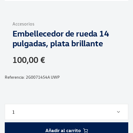
Saltar
al
Accesorios
comienzo
Embellecedor de rueda 14
de
la
pulgadas, plata brillante
galería
de
100,00 €
imágenes
Referencia:
2G0071454A UWP
Añadir al carrito