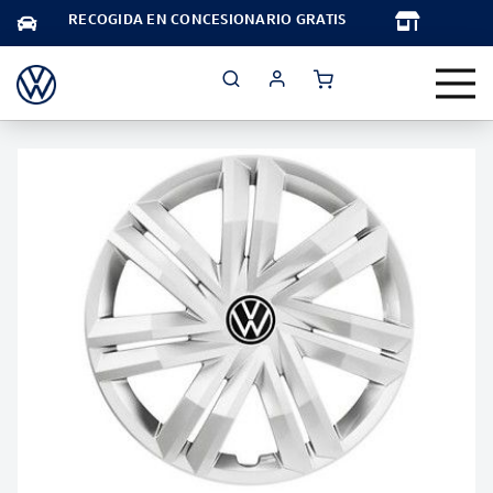
TA
RECOGIDA EN CONCESIONARIO GRATIS
Saltar
al
final
de
la
galería
de
imágenes