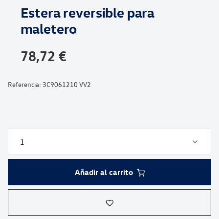
Estera reversible para
de
la
maletero
galería
de
78,72 €
imágenes
Referencia:
3C9061210 VV2
Añadir al carrito