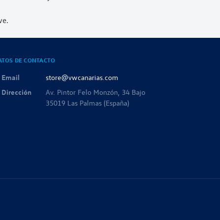
ve.
ATOS DE CONTACTO
Email
store@vwcanarias.com
Dirección
Av. Pintor Felo Monzón, 34 Bajo
35019 Las Palmas (España)