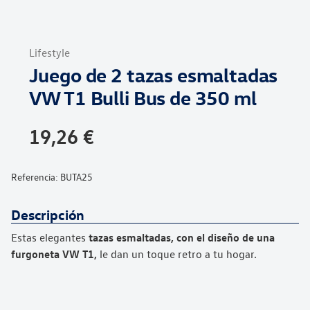
Saltar
al
Lifestyle
comienzo
Juego de 2 tazas esmaltadas
de
la
VW T1 Bulli Bus de 350 ml
galería
de
19,26 €
imágenes
Referencia:
BUTA25
Descripción
Estas elegantes
tazas esmaltadas, con el diseño de una
furgoneta VW T1,
le dan un toque retro a tu hogar.