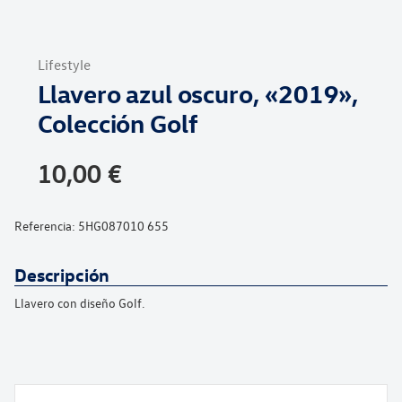
Saltar
al
Lifestyle
comienzo
Llavero azul oscuro, «2019»,
de
la
Colección Golf
galería
de
10,00 €
imágenes
Referencia:
5HG087010 655
Descripción
Llavero con diseño Golf.