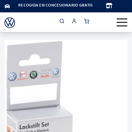
TA
RECOGIDA EN CONCESIONARIO GRATIS
Saltar
al
final
de
la
galería
de
imágenes