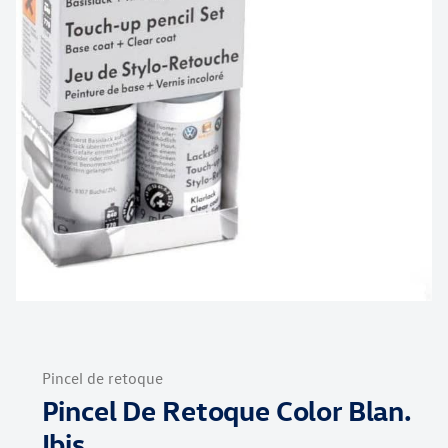
Saltar
al
Pincel de retoque
comienzo
Pincel De Retoque Color Blan.
de
la
Ibis