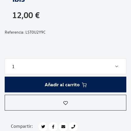
galería
de
12,00 €
imágenes
Referencia:
LST0U2Y9C
Añadir al carrito
Compartir: