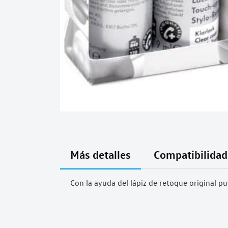
Saltar
al
comienzo
Más detalles
Compatibilidad
de
la
Con la ayuda del lápiz de retoque original pu
galería
de
imágenes