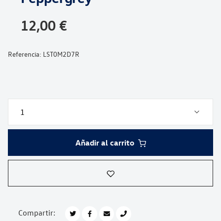
galería
de
12,00 €
imágenes
Referencia:
LST0M2D7R
Añadir al carrito
Compartir: