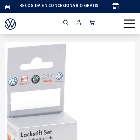
TA
RECOGIDA EN CONCESIONARIO GRATIS
Saltar
al
final
de
la
galería
de
imágenes