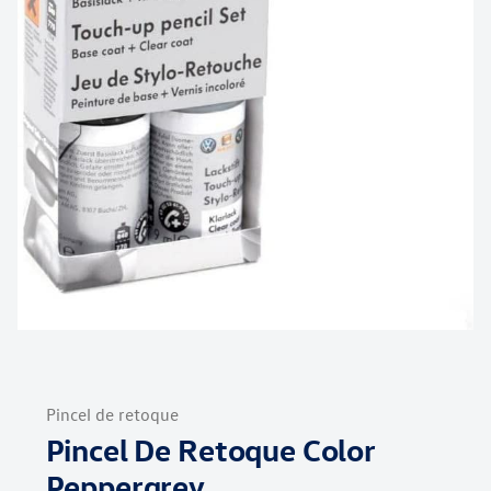
Saltar
al
Pincel de retoque
comienzo
Pincel De Retoque Color
de
la
Peppergrey