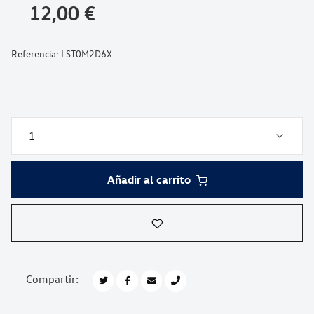
galería
12,00 €
de
imágenes
Referencia:
LST0M2D6X
Añadir al carrito
Compartir: