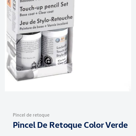
Saltar
al
Pincel de retoque
comienzo
Pincel De Retoque Color Verde
de
la