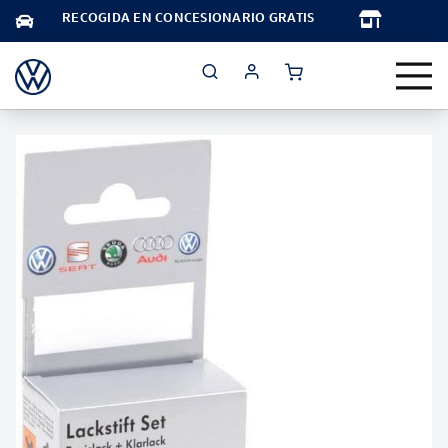
TA
RECOGIDA EN CONCESIONARIO GRATIS
Saltar
al
final
de
la
galería
de
imágenes