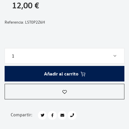
galería
12,00 €
de
imágenes
Referencia:
LST0P2Z6H
Añadir al carrito
Compartir: