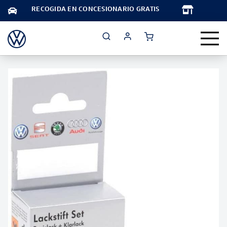
TA
RECOGIDA EN CONCESIONARIO GRATIS
Saltar
al
final
de
la
galería
de
imágenes