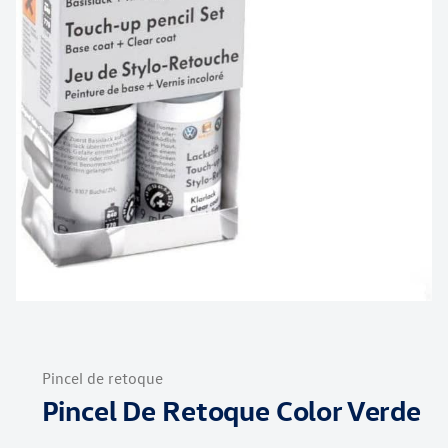
Saltar
al
Pincel de retoque
comienzo
Pincel De Retoque Color Verde
de
la