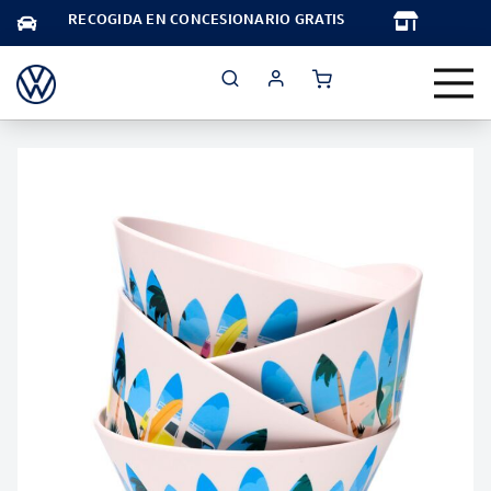
TA
RECOGIDA EN CONCESIONARIO GRATIS
Saltar
al
final
de
la
galería
de
imágenes