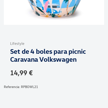
Saltar
al
Lifestyle
comienzo
Set de 4 boles para picnic
de
la
Caravana Volkswagen
galería
de
14,99 €
imágenes
Referencia:
RPBOWL21