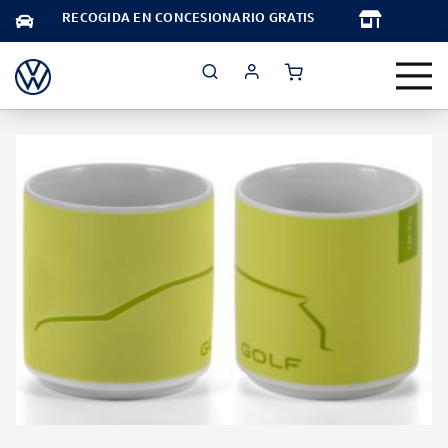
TA
RECOGIDA EN CONCESIONARIO GRATIS
Saltar
al
final
de
la
galería
de
imágenes