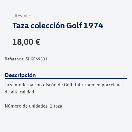
Saltar
al
Lifestyle
comienzo
Taza colección Golf 1974
de
la
galería
18,00 €
de
imágenes
Referencia:
5HG069601
Descripción
Taza moderna con diseño de Golf, fabricado en porcelana
de alta calidad
Número de unidades: 1 taza