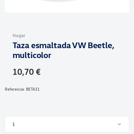
Saltar
al
Hogar
comienzo
Taza esmaltada VW Beetle,
de
la
multicolor
galería
de
10,70 €
imágenes
Referencia:
BETA31