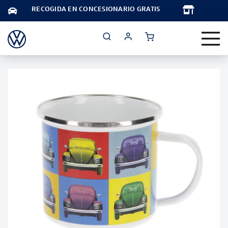
TA
RECOGIDA EN CONCESIONARIO GRATIS
Saltar
al
final
de
la
galería
de
imágenes