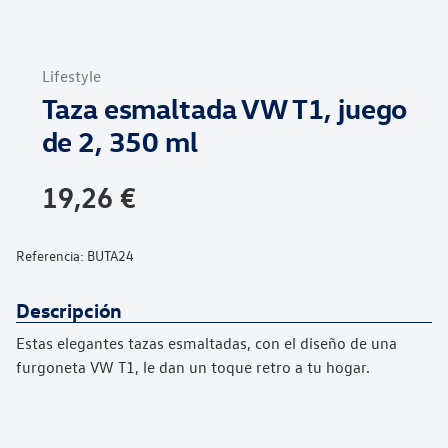
Saltar
al
Lifestyle
comienzo
Taza esmaltada VW T1, juego
de
la
de 2, 350 ml
galería
de
19,26 €
imágenes
Referencia:
BUTA24
Descripción
Estas elegantes
tazas esmaltadas, con el diseño de una
furgoneta VW T1,
le dan un toque retro a tu hogar.