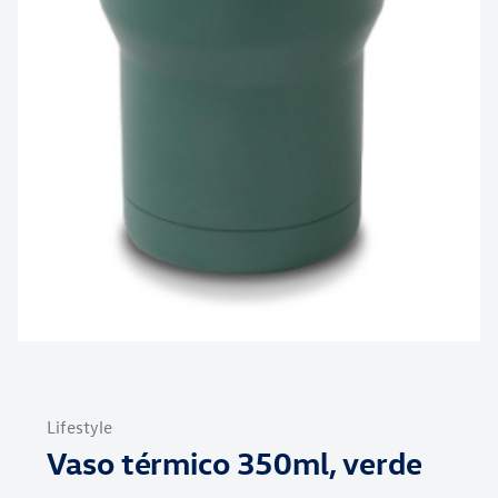
Saltar
al
Lifestyle
comienzo
Vaso térmico 350ml, verde
de
la