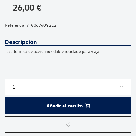
galería
26,00 €
de
imágenes
Referencia:
7TG069604 212
Descripción
Taza térmica de acero inoxidable reciclado para viajar
Añadir al carrito